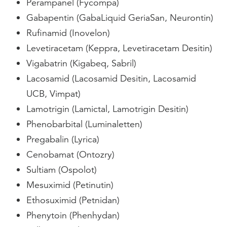
Perampanel (Fycompa)
Gabapentin (GabaLiquid GeriaSan, Neurontin)
Rufinamid (Inovelon)
Levetiracetam (Keppra, Levetiracetam Desitin)
Vigabatrin (Kigabeq, Sabril)
Lacosamid (Lacosamid Desitin, Lacosamid
UCB, Vimpat)
Lamotrigin (Lamictal, Lamotrigin Desitin)
Phenobarbital (Luminaletten)
Pregabalin (Lyrica)
Cenobamat (Ontozry)
Sultiam (Ospolot)
Mesuximid (Petinutin)
Ethosuximid (Petnidan)
Phenytoin (Phenhydan)