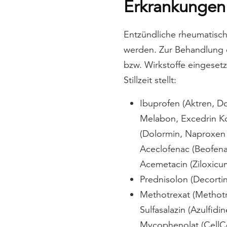
Erkrankungen 
Entzündliche rheumatisch
werden. Zur Behandlung 
bzw. Wirkstoffe eingeset
Stillzeit stellt:
Ibuprofen (Aktren, D
Melabon, Excedrin Ko
(Dolormin, Naproxen I
Aceclofenac (Beofena
Acemetacin (Ziloxicu
Prednisolon (Decorti
Methotrexat (Methotr
Sulfasalazin (Azulfid
Mycophenolat (CellC