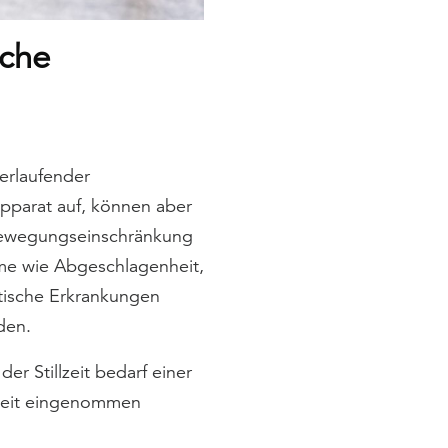
sche
erlaufender
parat auf, können aber
 Bewegungseinschränkung
me wie Abgeschlagenheit,
tische Erkrankungen
den.
r Stillzeit bedarf einer
lzeit eingenommen