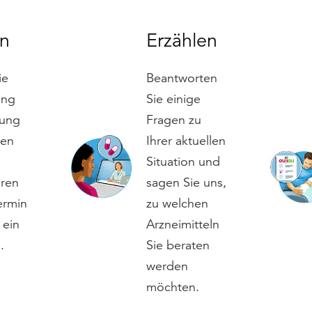
n
Erzählen
ie
Beantworten
ang
Sie einige
tung
Fragen zu
hen
Ihrer aktuellen
Situation und
hren
sagen Sie uns,
ermin
zu welchen
 ein
Arzneimitteln
.
Sie beraten
werden
möchten.