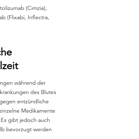
tolizumab (Cimzia),
 (Flixabi, Inflectra,
che
zeit
ungen während der
rkrankungen des Blutes
s gegen entzündliche
r einzelne Medikamente
 Es gibt jedoch auch
lb bevorzugt werden