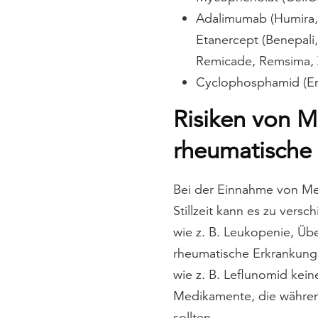
Adalimumab (Humira, A
Etanercept (Benepali, 
Remicade, Remsima, Z
Cyclophosphamid (E
Risiken von 
rheumatische 
Bei der Einnahme von M
Stillzeit kann es zu ver
wie z. B. Leukopenie, Üb
rheumatische Erkrankunge
wie z. B. Leflunomid kein
Medikamente, die währen
sollten.