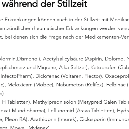
während der Stillzeit
e Erkrankungen können auch in der Stillzeit mit Medik
entzündlicher rheumatischer Erkrankungen werden ver
zt, bei denen sich die Frage nach der Medikamenten-Ver
olormin,Dismenol), Acetylsalicylsäure (Aspirin, Dolomo,
pfschmerz und Migräne, Alka-Seltzer), Ketoprofen (Gab
nfectoPharm), Diclofenac (Voltaren, Flector), Oxaceprol
c), Meloxicam (Mobec), Nabumeton (Relifex), Felbinac
m)
n H Tabletten), Methylprednisolon (Metypred Galen Tabl
exat Mundipharma), Leflunomid (Arava Tabletten), Hydr
ine, Pleon RA), Azathioprin (Imurek), Ciclosporin (Immun
ept, Mowel, Myfenax)