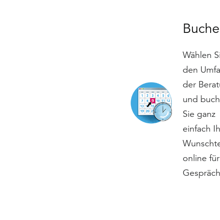
Buche
Wählen S
den Umf
der Bera
und buc
Sie ganz
einfach I
Wunscht
online für
Gespräch