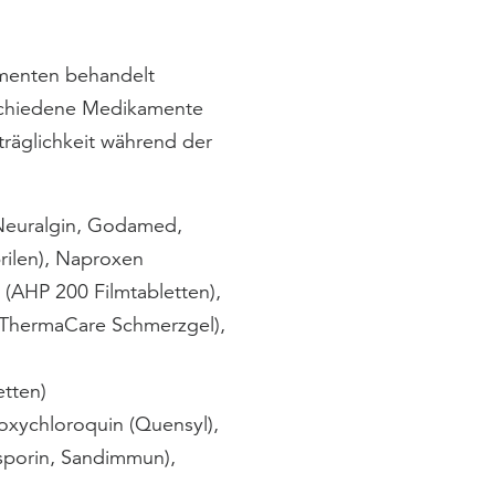
amenten behandelt
schiedene Medikamente
träglichkeit während der
 Neuralgin, Godamed,
rilen), Naproxen
 (AHP 200 Filmtabletten),
 (ThermaCare Schmerzgel),
etten)
oxychloroquin (Quensyl),
osporin, Sandimmun),