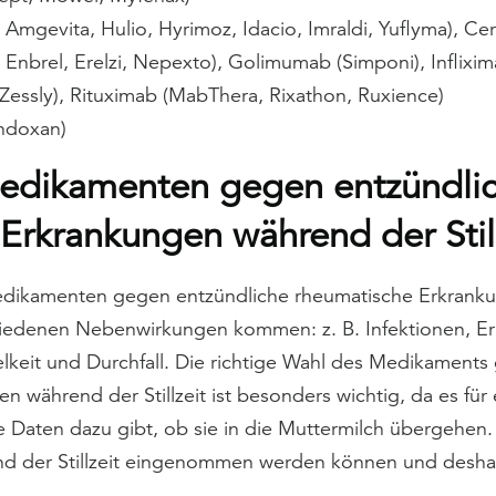
mgevita, Hulio, Hyrimoz, Idacio, Imraldi, Yuflyma), Cer
Enbrel, Erelzi, Nepexto), Golimumab (Simponi), Infliximab
essly), Rituximab (MabThera, Rixathon, Ruxience)
ndoxan)
Medikamenten gegen entzündli
Erkrankungen während der Still
edikamenten gegen entzündliche rheumatische Erkrank
schiedenen Nebenwirkungen kommen: z. B. Infektionen, E
elkeit und Durchfall. Die richtige Wahl des Medikament
n während der Stillzeit ist besonders wichtig, da es fü
e Daten dazu gibt, ob sie in die Muttermilch übergehen.
d der Stillzeit eingenommen werden können und desha