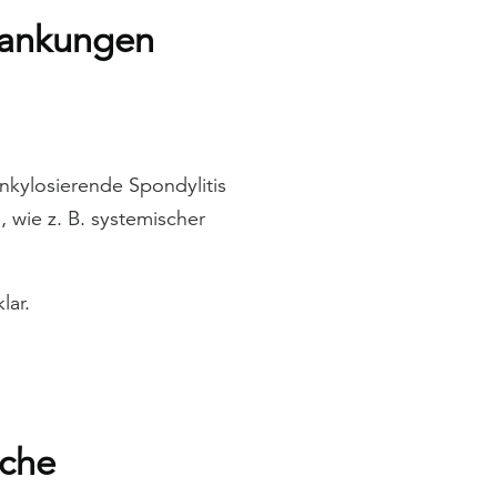
rankungen
nkylosierende Spondylitis
wie z. B. systemischer
lar.
sche