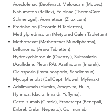
Aceclofenac (Beofenac), Meloxicam (Mobec),
Nabumeton (Relifex), Felbinac (ThermaCare
Schmerzgel), Acemetacin (Ziloxicum)
Prednisolon (Decortin H Tabletten),
Methylprednisolon (Metypred Galen Tabletten)
Methotrexat (Methotrexat Mundipharma),
Leflunomid (Arava Tabletten),
Hydroxychloroquin (Quensyl), Sulfasalazin
(Azulfidine, Pleon RA), Azathioprin (Imurek),
Ciclosporin (Immunosporin, Sandimmun),
Mycophenolat (CellCept, Mowel, Myfenax)
Adalimumab (Humira, Amgevita, Hulio,
Hyrimoz, Idacio, Imraldi, Yuflyma),
Certolizumab (Cimzia), Etanercept (Benepali,
Enbrel, Erelzi, Nepexto), Golimumab